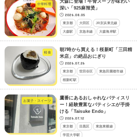
大森に登場！牛骨スープが味わい
中華料理
深い「925麻辣烫」
2026.08.05
東京都
大田区
JR京浜東北線
大森駅
京急本線
大森海岸駅
朝7時から買える！桜新町「三田精
軽食
米店」の絶品おにぎり
2026.07.26
東京都
世田谷区
東急田園都市線
桜新町駅
鷹番にあるおしゃれなパティスリ
お菓子・スイーツ
ー！経験豊富なパティシエが手掛
ける「Taisuke Endo」
2026.07.12
東京都
目黒区
東急東横線
学芸大学駅