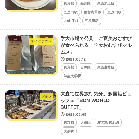
東京都
品川区
東急池上線
五反田駅
都営浅草線
五反田駅
JR山手線
五反田駅
学大市場で発見！ご褒美おむすび
テイクアウト
が食べられる「学大おむすびマル
ムス」
2026.06.12
東京都
目黒区
東急東横線
学芸大学駅
大森で世界旅行気分。多国籍ビュ
グルメ
ッフェ「BON WORLD
BUFFET」
2026.06.05
東京都
大田区
JR京浜東北線
大森駅