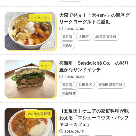
大森で発見！「天-ten-」の濃厚グ
テイクアウト
リークヨーグルトに感動
2026.07.05
東京都
大田区
JR京浜東北線
大森駅
桜新町「Sandwich&Co.」の彩り
カフェ
豊かなサンドイッチ
2026.06.26
東京都
世田谷区
東急田園都市線
桜新町駅
【五反田】ケニアの家庭料理が味
その他各国料理
わえる「マシューコウズ・バッフ
ァローカフェ」
2026.06.19