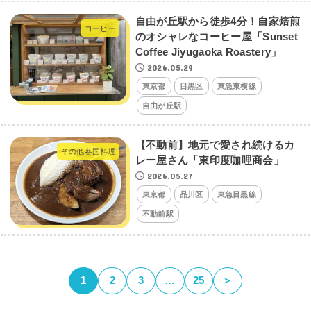
自由が丘駅から徒歩4分！自家焙煎
コーヒー
のオシャレなコーヒー屋「Sunset
Coffee Jiyugaoka Roastery」
2026.05.29
東京都
目黒区
東急東横線
自由が丘駅
【不動前】地元で愛され続けるカ
その他各国料理
レー屋さん「東印度咖哩商会」
2026.05.27
東京都
品川区
東急目黒線
不動前駅
1
2
3
…
25
＞