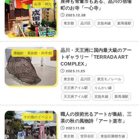
座禅も骨董市もある、品川の宿場
お寺・神社
町のお寺「一心寺」
2025.12.08
東京都
品川区
京急本線
新馬場駅
品川・天王洲に国内最大級のアー
博物館・美術館・科学館
トギャラリー「TERRADA ART
COMPLEX」
2025.11.25
東京都
品川区
東京モノレール
天王洲アイル駅
りんかい線
天王洲アイル駅
京急本線
新馬場駅
職人の技術光るアートが集結、三
その他のイベント
茶の秋の風物詩「アート楽市」
2023.11.08
東京都
世田谷区
東急田園都市線