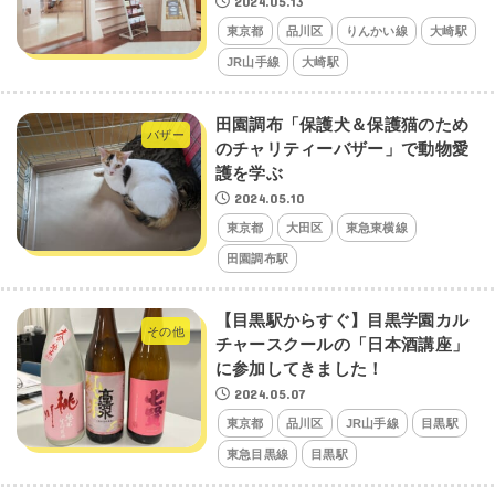
2024.05.13
東京都
品川区
りんかい線
大崎駅
JR山手線
大崎駅
田園調布「保護犬＆保護猫のため
バザー
のチャリティーバザー」で動物愛
護を学ぶ
2024.05.10
東京都
大田区
東急東横線
田園調布駅
【目黒駅からすぐ】目黒学園カル
その他
チャースクールの「日本酒講座」
に参加してきました！
2024.05.07
東京都
品川区
JR山手線
目黒駅
東急目黒線
目黒駅