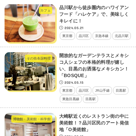
品川駅から徒歩圏内のハワイアン
カフェ
フード「ハレケア」で、美味しく
キレイに！
2024.05.21
東京都
品川区
京急本線
北品川駅
開放的なガーデンテラスとメキシ
その他各国料理
コ人シェフの本格的料理が嬉し
い、目黒のお洒落なメキシカン！
「BOSQUE」
2024.05.15
東京都
品川区
JR山手線
目黒駅
東急目黒線
目黒駅
大崎駅近くのレストラン街の中に
博物館・美術館・科学館
美術館！？品川区民のアート発信
地「O美術館」