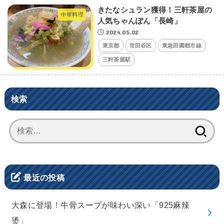
きたなシュラン獲得！三軒茶屋の
中華料理
人気ちゃんぽん「長崎」
2024.05.02
東京都
世田谷区
東急田園都市線
三軒茶屋駅
検索
検
索:
最近の投稿
大森に登場！牛骨スープが味わい深い「925麻辣
烫」