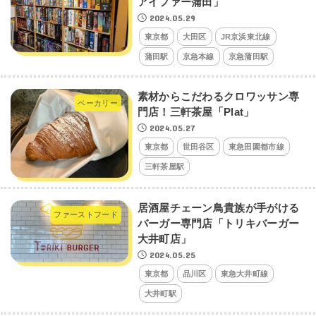
アイファー蒲田」
2024.05.29
東京都
大田区
JR京浜東北線
蒲田駅
京急本線
京急蒲田駅
素材からこだわるクロワッサン専
ベーカリー
門店！三軒茶屋「Plat」
2024.05.27
東京都
世田谷区
東急田園都市線
三軒茶屋駅
居酒屋チェーン鳥貴族が手がける
ファーストフード
バーガー専門店「トリキバーガー
大井町店」
2024.05.25
東京都
品川区
東急大井町線
大井町駅