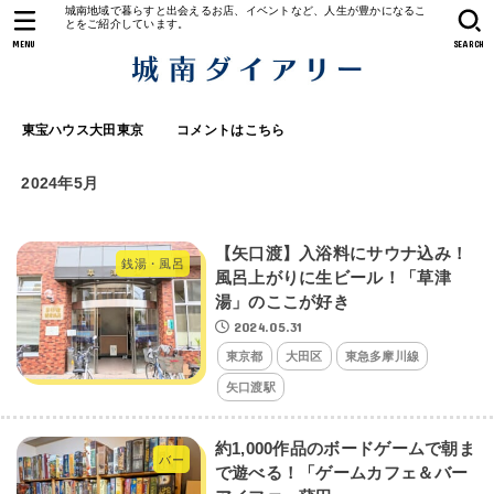
城南地域で暮らすと出会えるお店、イベントなど、人生が豊かになるこ
とをご紹介しています。
MENU
SEARCH
東宝ハウス大田東京
コメントはこちら
2024年5月
【矢口渡】入浴料にサウナ込み！
銭湯・風呂
風呂上がりに生ビール！「草津
湯」のここが好き
2024.05.31
東京都
大田区
東急多摩川線
矢口渡駅
約1,000作品のボードゲームで朝ま
バー
で遊べる！「ゲームカフェ＆バー