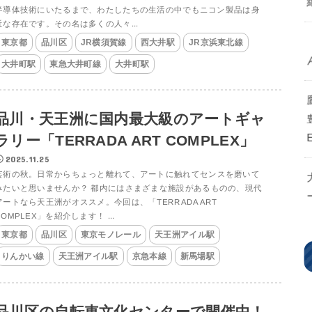
半導体技術にいたるまで、わたしたちの生活の中でもニコン製品は身
近な存在です。その名は多くの人々...
東京都
品川区
JR横須賀線
西大井駅
JR京浜東北線
大井町駅
東急大井町線
大井町駅
品川・天王洲に国内最大級のアートギャ
ラリー「TERRADA ART COMPLEX」
2025.11.25
芸術の秋。日常からちょっと離れて、アートに触れてセンスを磨いて
みたいと思いませんか？ 都内にはさまざまな施設があるものの、現代
アートなら天王洲がオススメ。今回は、「TERRADA ART
COMPLEX」を紹介します！ ...
東京都
品川区
東京モノレール
天王洲アイル駅
りんかい線
天王洲アイル駅
京急本線
新馬場駅
品川区の自転車文化センターで開催中！