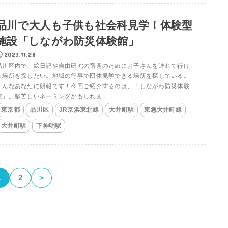
品川で大人も子供も社会科見学！体験型
施設「しながわ防災体験館」
2023.11.28
品川区内で、絵日記や自由研究の宿題のためにお子さんを連れて行け
る場所を探したい。地域の行事で団体見学できる場所を探している。
そんなあなたに朗報です！今回ご紹介するのは、「しながわ防災体験
館」。堅苦しいネーミングかもしれま...
東京都
品川区
JR京浜東北線
大井町駅
東急大井町線
大井町駅
下神明駅
1
2
＞