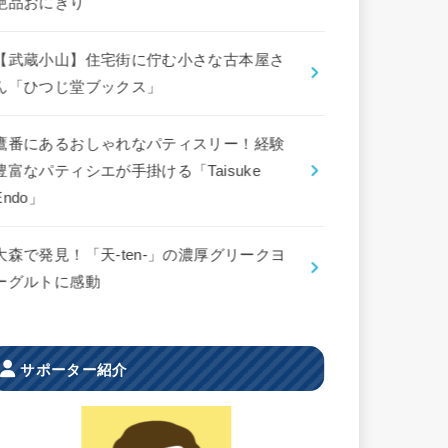
絶品おにぎり
【武蔵小山】住宅街に佇む小さな古本屋さ
ん「ひつじ堂ブックス」
鷹番にあるおしゃれなパティスリー！経験
豊富なパティシエが手掛ける「Taisuke
Endo」
大森で発見！「天-ten-」の濃厚グリークヨ
ーグルトに感動
サポーター紹介