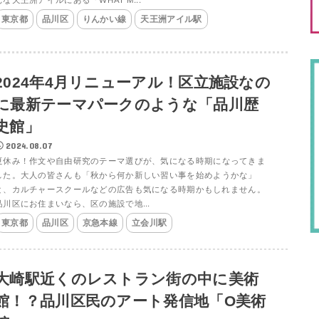
東京都
品川区
りんかい線
天王洲アイル駅
2024年4月リニューアル！区立施設なの
に最新テーマパークのような「品川歴
史館」
2024.08.07
夏休み！作文や自由研究のテーマ選びが、気になる時期になってきま
した。大人の皆さんも「秋から何か新しい習い事を始めようかな」
と、カルチャースクールなどの広告も気になる時期かもしれません。
品川区にお住まいなら、区の施設で地...
東京都
品川区
京急本線
立会川駅
大崎駅近くのレストラン街の中に美術
館！？品川区民のアート発信地「O美術