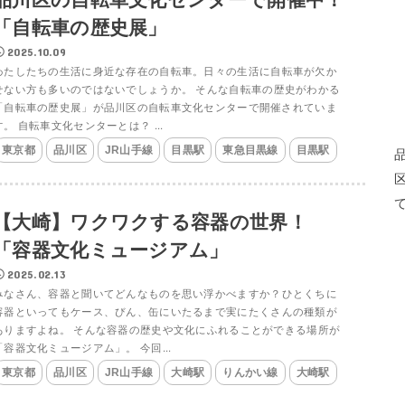
「自転車の歴史展」
2025.10.09
わたしたちの生活に身近な存在の自転車。日々の生活に自転車が欠か
せない方も多いのではないでしょうか。 そんな自転車の歴史がわかる
「自転車の歴史展」が品川区の自転車文化センターで開催されていま
す。 自転車文化センターとは？ ...
東京都
品川区
JR山手線
目黒駅
東急目黒線
目黒駅
【大崎】ワクワクする容器の世界！
「容器文化ミュージアム」
2025.02.13
みなさん、容器と聞いてどんなものを思い浮かべますか？ひとくちに
容器といってもケース、びん、缶にいたるまで実にたくさんの種類が
ありますよね。 そんな容器の歴史や文化にふれることができる場所が
「容器文化ミュージアム」。 今回...
東京都
品川区
JR山手線
大崎駅
りんかい線
大崎駅