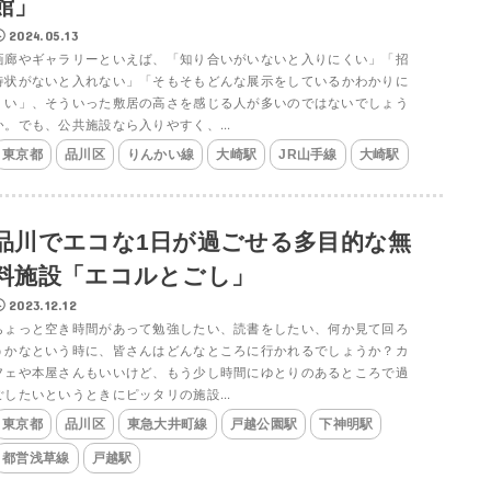
館」
2024.05.13
画廊やギャラリーといえば、「知り合いがいないと入りにくい」「招
待状がないと入れない」「そもそもどんな展示をしているかわかりに
くい」、そういった敷居の高さを感じる人が多いのではないでしょう
か。でも、公共施設なら入りやすく、...
東京都
品川区
りんかい線
大崎駅
JR山手線
大崎駅
品川でエコな1日が過ごせる多目的な無
料施設「エコルとごし」
2023.12.12
ちょっと空き時間があって勉強したい、読書をしたい、何か見て回ろ
うかなという時に、皆さんはどんなところに行かれるでしょうか？カ
フェや本屋さんもいいけど、もう少し時間にゆとりのあるところで過
ごしたいというときにピッタリの施設...
東京都
品川区
東急大井町線
戸越公園駅
下神明駅
都営浅草線
戸越駅