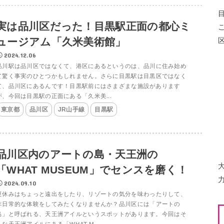
実は品川区だった！目黒駅正面の都心ミ
ュージアム「久米美術館」
2024.12.06
品川駅は品川区ではなくて、港区にあるというのは、品川に住み始め
て驚く事実のひとつかもしれません。さらに目黒駅は目黒区ではなく
て、品川区にあるんです！目黒駅前にはさまざまな施設があります
が、今回は目黒駅の正面にある「久米美...
東京都
品川区
JR山手線
目黒駅
品川区内のアートの島・天王洲の
「WHAT MUSEUM」でセンスを磨く！
2024.09.10
夏休みはちょっと遠出をしたり、リゾートの気分を味わったりして、
非日常的な体験をしてみたくなりませんか？品川区には「アートの
島」と呼ばれる、天王洲アイルというスポットがあります。今回はそ
んな天王洲アイルにある「WHAT M...