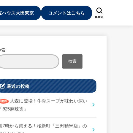
宝ハウス大田東京
コメントはこちら
SEARCH
検索
検索
最近の投稿
大森に登場！牛骨スープが味わい深い
「925麻辣烫」
朝7時から買える！桜新町「三田精米店」の