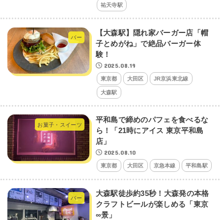
祐天寺駅
【大森駅】隠れ家バーガー店「帽
バー
子とめがね」で絶品バーガー体
験！
2025.08.19
東京都
大田区
JR京浜東北線
大森駅
平和島で締めのパフェを食べるな
お菓子・スイーツ
ら！「21時にアイス 東京平和島
店」
2025.08.10
東京都
大田区
京急本線
平和島駅
大森駅徒歩約35秒！大森発の本格
バー
クラフトビールが楽しめる「東京
∞景」