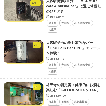
大森駅徒歩約1分！「HARBOR
カフェ
cafe & shisha bar」で過ごす癒し
のひととき
2026.04.11
東京都
大田区
JR京浜東北線
大森駅
大森駅チカの隠れ家的なバー
バー
「One Coin Bar DBC」でシーシ
ャ体験！
2025.11.19
東京都
大田区
JR京浜東北線
大森駅
祐天寺の新定番！健康的にお酒を
バー
楽しむ「n-03 KARADA＆BAR」
2025.09.09
東京都
目黒区
東急東横線