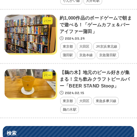
りんかい線
大井町駅
約1,000作品のボードゲームで朝ま
バー
で遊べる！「ゲームカフェ＆バー
アイファー蒲田」
2024.05.29
東京都
大田区
JR京浜東北線
蒲田駅
京急本線
京急蒲田駅
【鵜の木】地元のビール好きが集
バー
まる！立ち飲みクラフトビールバ
ー「BEER STAND Stoop」
2024.02.15
東京都
大田区
東急多摩川線
鵜の木駅
検索