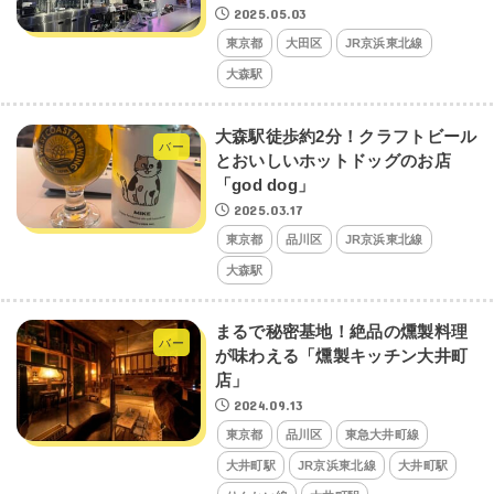
2025.05.03
東京都
大田区
JR京浜東北線
大森駅
大森駅徒歩約2分！クラフトビール
バー
とおいしいホットドッグのお店
「god dog」
2025.03.17
東京都
品川区
JR京浜東北線
大森駅
まるで秘密基地！絶品の燻製料理
バー
が味わえる「燻製キッチン大井町
店」
2024.09.13
東京都
品川区
東急大井町線
大井町駅
JR京浜東北線
大井町駅