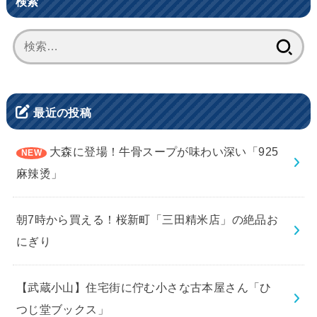
検索
検
索:
最近の投稿
大森に登場！牛骨スープが味わい深い「925
麻辣烫」
朝7時から買える！桜新町「三田精米店」の絶品お
にぎり
【武蔵小山】住宅街に佇む小さな古本屋さん「ひ
つじ堂ブックス」