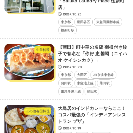
「Baluko Laundry Place 桜新町
店」
2024.10.23
東京都
世田谷区
東急田園都市線
桜新町駅
【蒲田】町中華の名店 羽根付き餃
中華料理
子で有名な「你好 恵馨閣（ニイハ
オ ケイシンカク）」
2024.10.20
東京都
大田区
JR京浜東北線
蒲田駅
東急池上線
蒲田駅
東急多摩川線
蒲田駅
大鳥居のインドカレーならここ！
その他各国料理
コスパ最強の「インディアンレス
トラン プザ」
2024.10.19