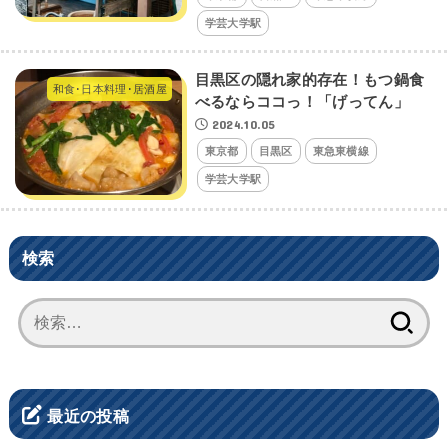
学芸大学駅
目黒区の隠れ家的存在！もつ鍋食
和食･日本料理･居酒屋
べるならココっ！「げってん」
2024.10.05
東京都
目黒区
東急東横線
学芸大学駅
検索
検
索:
最近の投稿