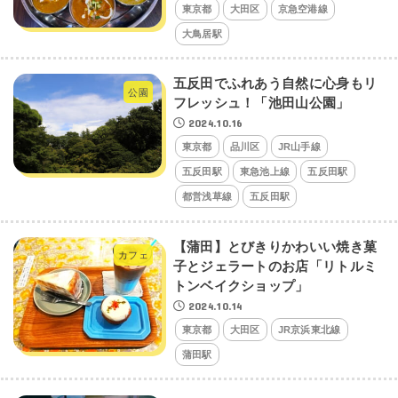
東京都
大田区
京急空港線
大鳥居駅
五反田でふれあう自然に心身もリ
公園
フレッシュ！「池田山公園」
2024.10.16
東京都
品川区
JR山手線
五反田駅
東急池上線
五反田駅
都営浅草線
五反田駅
【蒲田】とびきりかわいい焼き菓
カフェ
子とジェラートのお店「リトルミ
トンベイクショップ」
2024.10.14
東京都
大田区
JR京浜東北線
蒲田駅