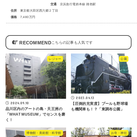
交通
京浜急行電鉄本線 雑色駅
住所
東京都大田区西六郷２丁目
価格
7,480万円
RECOMMEND
レジャー
公園
2023.04.13
2024.09.10
【圧倒的充実度】プールも野球場
品川区内のアートの島・天王洲の
も機関車も！？「東調布公園」
「WHAT MUSEUM」でセンスを磨
く！
博物館・美術館・科学館
お寺・神社