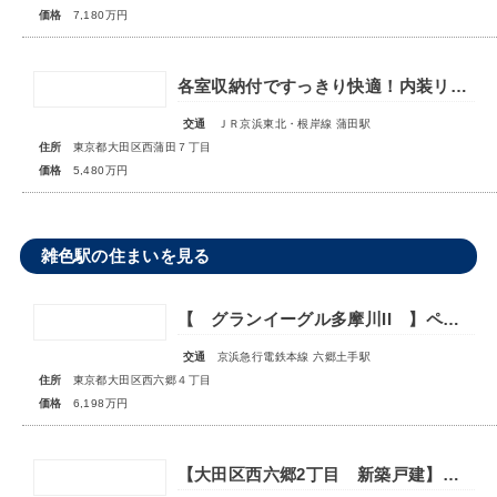
価格
7,180万円
各室収納付ですっきり快適！内装リニューアル【ライオンズマンション西蒲田】
交通
ＪＲ京浜東北・根岸線 蒲田駅
住所
東京都大田区西蒲田７丁目
価格
5,480万円
雑色駅の住まいを見る
【 グランイーグル多摩川II 】ペット可♪全居室に光が差し込む南東角住戸
交通
京浜急行電鉄本線 六郷土手駅
住所
東京都大田区西六郷４丁目
価格
6,198万円
【大田区西六郷2丁目 新築戸建】設備充実♪～快適な住空間～