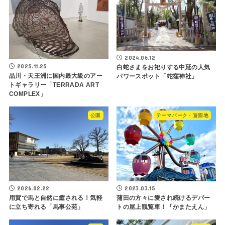
2024.06.12
2025.11.25
白蛇さまをお祀りする中延の人気
品川・天王洲に国内最大級のアー
パワースポット「蛇窪神社」
トギャラリー「TERRADA ART
COMPLEX」
公園
テーマパーク・遊園地
2026.02.22
2023.03.15
用賀で馬と自然に癒される！気軽
蒲田の方々に愛され続けるデパー
に立ち寄れる「馬事公苑」
トの屋上観覧車！「かまたえん」