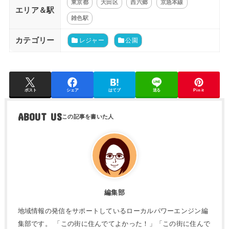
東京都
大田区
西六郷
京急本線
エリア＆駅
雑色駅
カテゴリー
レジャー
公園
ポスト
シェア
はてブ
送る
Pin it
ABOUT US
編集部
地域情報の発信をサポートしているローカルパワーエンジン編
集部です。 「この街に住んでてよかった！」「この街に住んで