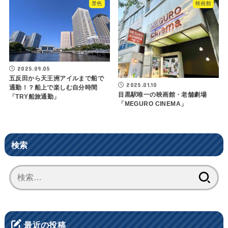
景色
映画館
2025.09.05
五反田から天王洲アイルまで船で
2025.01.10
通勤！？船上で楽しむ自分時間
目黒駅唯一の映画館・老舗劇場
「TRY船旅通勤」
「MEGURO CINEMA」
検索
検
索:
最近の投稿