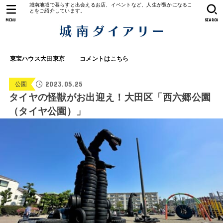
城南地域で暮らすと出会えるお店、イベントなど、人生が豊かになるこ
とをご紹介しています。
MENU
SEARCH
東宝ハウス大田東京
コメントはこちら
2023.05.25
公園
タイヤの怪獣がお出迎え！大田区「西六郷公園
（タイヤ公園）」