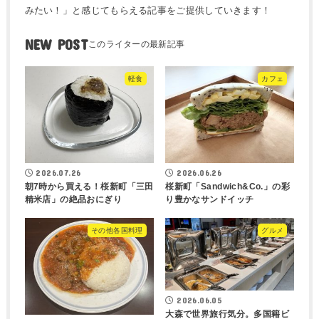
みたい！」と感じてもらえる記事をご提供していきます！
NEW POST
軽食
カフェ
2026.07.26
2026.06.26
朝7時から買える！桜新町「三田
桜新町「Sandwich&Co.」の彩
精米店」の絶品おにぎり
り豊かなサンドイッチ
その他各国料理
グルメ
2026.06.05
大森で世界旅行気分。多国籍ビ