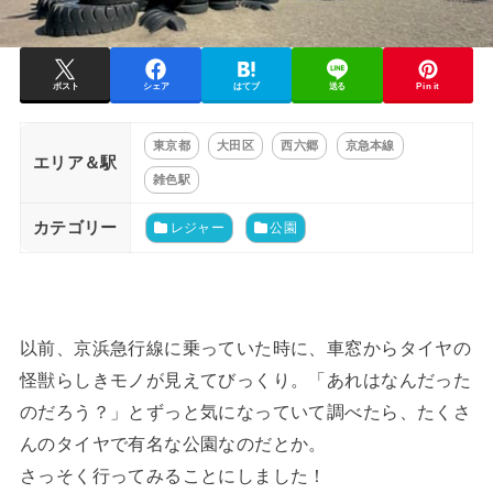
ポスト
シェア
はてブ
送る
Pin it
東京都
大田区
西六郷
京急本線
エリア＆駅
雑色駅
カテゴリー
レジャー
公園
以前、京浜急行線に乗っていた時に、車窓からタイヤの
怪獣らしきモノが見えてびっくり。「あれはなんだった
のだろう？」とずっと気になっていて調べたら、たくさ
んのタイヤで有名な公園なのだとか。
さっそく行ってみることにしました！