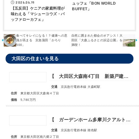
2026.06.19
ュッフェ「BON WORLD
【五反田】ケニアの家庭料理が
BUFFET」
味わえる「マシューコウズ・バ
ッファローカフェ」
食べてキレイになる！？健康への意
自然に囲まれた都会のオアシス！大
識が高まる 京急蒲田「かろり
田区「大森ふるさとの浜辺公園」を
500」
満喫！
大田区の住まいを見る
【 大田区大森南4丁目 新築戸建 】―家族の笑顔溢れる邸宅―
交通
京浜急行電鉄本線 大森町駅
住所
東京都大田区大森南４丁目
価格
5,780万円
【 ガーデンホーム多摩川クアルト 】最上階・南向き！利便性の高いお住まい
交通
京浜急行電鉄本線 雑色駅
住所
東京都大田区南六郷２丁目