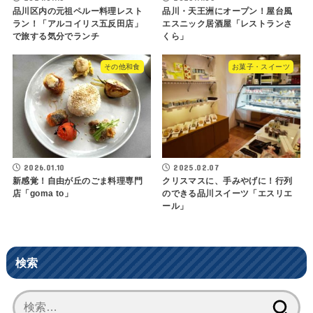
品川区内の元祖ペルー料理レスト
品川・天王洲にオープン！屋台風
ラン！「アルコイリス五反田店」
エスニック居酒屋「レストランさ
で旅する気分でランチ
くら」
その他和食
お菓子・スイーツ
2026.01.10
2025.02.07
新感覚！自由が丘のごま料理専門
クリスマスに、手みやげに！行列
店「goma to」
のできる品川スイーツ「エスリエ
ール」
検索
検