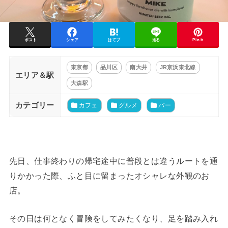
ポスト
シェア
はてブ
送る
Pin it
東京都
品川区
南大井
JR京浜東北線
エリア＆駅
大森駅
カテゴリー
カフェ
グルメ
バー
先日、仕事終わりの帰宅途中に普段とは違うルートを通
りかかった際、ふと目に留まったオシャレな外観のお
店。
その日は何となく冒険をしてみたくなり、足を踏み入れ