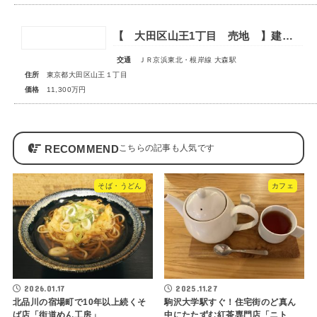
【 大田区山王1丁目 売地 】建築条件無であなただけのマイホームを
交通
ＪＲ京浜東北・根岸線 大森駅
住所
東京都大田区山王１丁目
価格
11,300万円
RECOMMEND
そば・うどん
カフェ
2026.01.17
2025.11.27
北品川の宿場町で10年以上続くそ
駒沢大学駅すぐ！住宅街のど真ん
ば店「街道めん工房」
中にたたずむ紅茶専門店「ニト