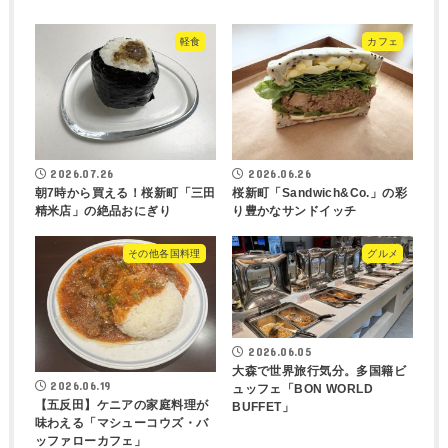
軽食
カフェ
2026.07.26
2026.06.26
朝7時から買える！桜新町「三田
桜新町「Sandwich&Co.」の彩
精米店」の絶品おにぎり
り豊かなサンドイッチ
その他各国料理
グルメ
2026.06.05
大森で世界旅行気分。多国籍ビ
2026.06.19
ュッフェ「BON WORLD
【五反田】ケニアの家庭料理が
BUFFET」
味わえる「マシューコウズ・バ
ッファローカフェ」