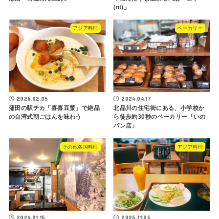
(nt)」
アジア料理
ベーカリー
2026.02.05
2024.04.17
蒲田の駅チカ「喜喜豆漿」で絶品
北品川の住宅街にある、小学校か
の台湾式朝ごはんを味わう
ら徒歩約30秒のベーカリー「いの
パン店」
その他各国料理
アジア料理
2024.01.15
2025.11.05