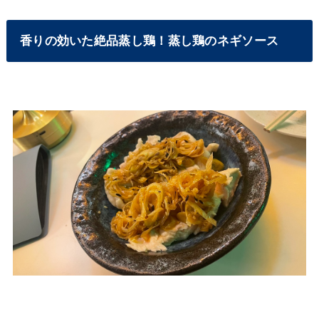
香りの効いた絶品蒸し鶏！蒸し鶏のネギソース