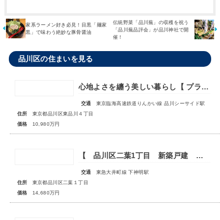
伝統野菜「品川蕪」の収穫を祝う
家系ラーメン好き必見！目黒「麺家
「品川蕪品評会」が品川神社で開
黒」で味わう絶妙な豚骨醤油
催！
品川区の住まいを見る
心地よさを纏う美しい暮らし【 プライムパークス品川シーサイドザ・タワー 】
交通
東京臨海高速鉄道りんかい線 品川シーサイド駅
住所
東京都品川区東品川４丁目
価格
10,980万円
【 品川区二葉1丁目 新築戸建 】備蓄庫もあり収納豊富な邸宅
交通
東急大井町線 下神明駅
住所
東京都品川区二葉１丁目
価格
14,680万円