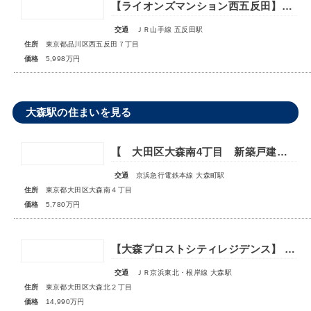
【ライオンズマンション西五反田】暮らしやすさを追求した快適リノベーション！
交通
ＪＲ山手線 五反田駅
住所
東京都品川区西五反田７丁目
価格
5,998万円
大森駅の住まいを見る
【 大田区大森南4丁目 新築戸建 】―家族の笑顔溢れる邸宅―
交通
京浜急行電鉄本線 大森町駅
住所
東京都大田区大森南４丁目
価格
5,780万円
【大森プロストシティレジデンス】 JR京浜東北線「大森」駅徒歩8分 アフターサービス保証付きのリノベーショされたお部屋
交通
ＪＲ京浜東北・根岸線 大森駅
住所
東京都大田区大森北２丁目
価格
14,990万円