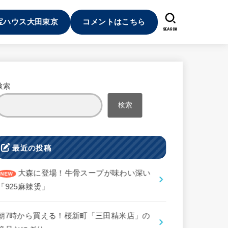
宝ハウス大田東京
コメントはこちら
SEARCH
検索
検索
最近の投稿
大森に登場！牛骨スープが味わい深い
「925麻辣烫」
朝7時から買える！桜新町「三田精米店」の