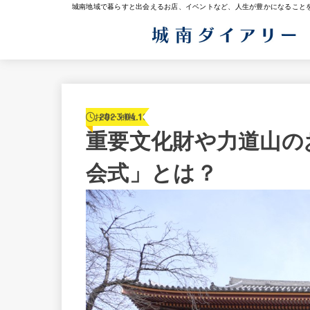
城南地域で暮らすと出会えるお店、イベントなど、人生が豊かになること
2023.04.10
お寺・神社
重要文化財や力道山の
会式」とは？