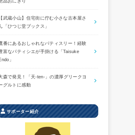
絶品おにぎり
【武蔵小山】住宅街に佇む小さな古本屋さ
ん「ひつじ堂ブックス」
鷹番にあるおしゃれなパティスリー！経験
豊富なパティシエが手掛ける「Taisuke
Endo」
大森で発見！「天-ten-」の濃厚グリークヨ
ーグルトに感動
サポーター紹介