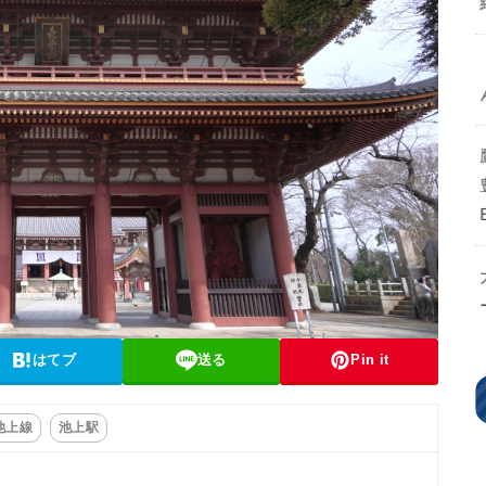
はてブ
送る
Pin it
池上線
池上駅