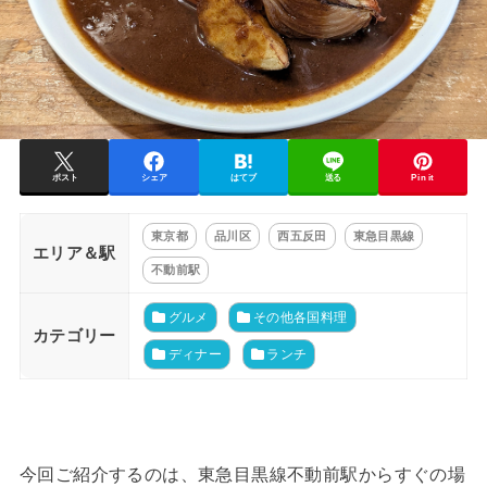
ポスト
シェア
はてブ
送る
Pin it
東京都
品川区
西五反田
東急目黒線
エリア＆駅
不動前駅
グルメ
その他各国料理
カテゴリー
ディナー
ランチ
今回ご紹介するのは、東急目黒線不動前駅からすぐの場