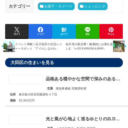
カテゴリー
お菓子・スイーツ
ショッピング
ポスト
シェア
はてブ
送る
Pin it
イベント満載！品川名所の水辺レジ
祐天寺の新定番！健康的にお酒を楽
ャースポット「アイルしながわ」
しむ「n-03 KARADA＆BAR」
大田区の住まいを見る
品格ある穏やかな空間で深みのある暮らし【大田区田園調布4丁目 中古戸建】
交通
東急東横線 田園調布駅
住所
東京都大田区田園調布４丁目
価格
32,800万円
光と風が心地よく巡るゆとりの2LDK空間！【 ガーデンホーム西蒲田 】