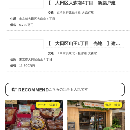
【 大田区大森南4丁目 新築戸建 】―家族の笑顔溢れる邸宅―
交通
京浜急行電鉄本線 大森町駅
住所
東京都大田区大森南４丁目
価格
5,780万円
【 大田区山王1丁目 売地 】建築条件無であなただけのマイホームを
交通
ＪＲ京浜東北・根岸線 大森駅
住所
東京都大田区山王１丁目
価格
11,300万円
RECOMMEND
ケーキ・洋菓子
食品・雑貨