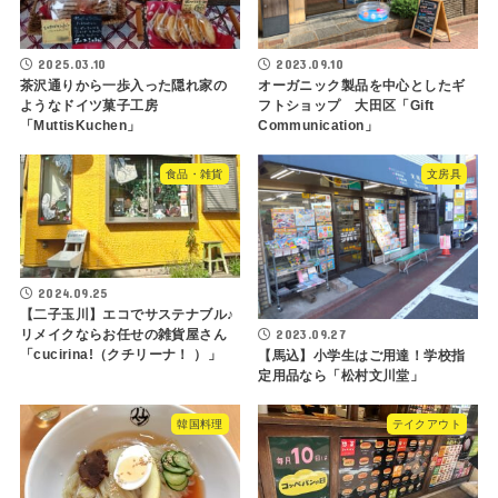
2025.03.10
2023.09.10
茶沢通りから一歩入った隠れ家の
オーガニック製品を中心としたギ
ようなドイツ菓子工房
フトショップ 大田区「Gift
「MuttisKuchen」
Communication」
食品・雑貨
文房具
2024.09.25
【二子玉川】エコでサステナブル♪
2023.09.27
リメイクならお任せの雑貨屋さん
「cucirina!（クチリーナ！ ）」
【馬込】小学生はご用達！学校指
定用品なら「松村文川堂」
韓国料理
テイクアウト