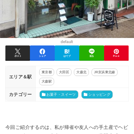
default
ポスト
シェア
はてブ
送る
Pin it
東京都
大田区
大森北
JR京浜東北線
エリア＆駅
大森駅
カテゴリー
お菓子・スイーツ
ショッピング
今回ご紹介するのは、私が帰省や友人への手土産でヘビ