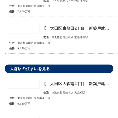
交通
ＪＲ京浜東北・根岸線 蒲田駅
住所
東京都大田区西蒲田６丁目
価格
7,190万円
【 大田区東蒲田2丁目 新築戸建 】―設備充実の快適邸宅―
交通
京浜急行電鉄本線 京急蒲田駅
住所
東京都大田区東蒲田２丁目
価格
9,490万円
大森駅の住まいを見る
【 大田区大森南4丁目 新築戸建 】―家族の笑顔溢れる邸宅―
交通
京浜急行電鉄本線 大森町駅
住所
東京都大田区大森南４丁目
価格
5,780万円