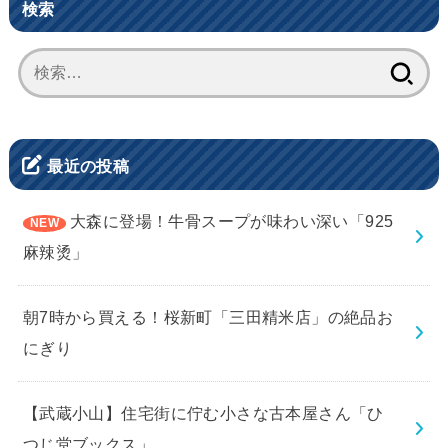
検索
検
索:
最近の投稿
大森に登場！牛骨スープが味わい深い「925
麻辣烫」
朝7時から買える！桜新町「三田精米店」の絶品お
にぎり
【武蔵小山】住宅街に佇む小さな古本屋さん「ひ
つじ堂ブックス」