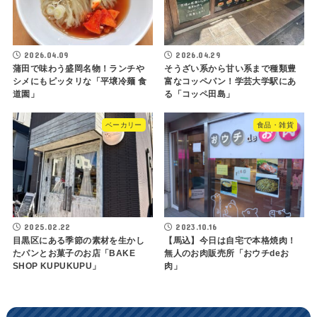
2026.04.09
2026.04.29
蒲田で味わう盛岡名物！ランチや
そうざい系から甘い系まで種類豊
シメにもピッタリな「平壌冷麺 食
富なコッペパン！学芸大学駅にあ
道園」
る「コッペ田島」
ベーカリー
食品・雑貨
2025.02.22
2023.10.16
目黒区にある季節の素材を生かし
【馬込】今日は自宅で本格焼肉！
たパンとお菓子のお店「BAKE
無人のお肉販売所「おウチdeお
SHOP KUPUKUPU」
肉」