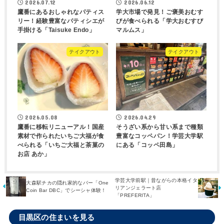
2026.07.12
2026.06.12
鷹番にあるおしゃれなパティス
学大市場で発見！ご褒美おむす
リー！経験豊富なパティシエが
びが食べられる「学大おむすび
手掛ける「Taisuke Endo」
マルムス」
テイクアウト
テイクアウト
2026.05.08
2026.04.29
鷹番に移転リニューアル！国産
そうざい系から甘い系まで種類
素材で作られたいちご大福が食
豊富なコッペパン！学芸大学駅
べられる「いちご大福と茶菓の
にある「コッペ田島」
お店 あか」
学芸大学前駅｜昔ながらの本格イタ
大森駅チカの隠れ家的なバー「One
リアンジェラート店
Coin Bar DBC」でシーシャ体験！
「PREFERITA」
目黒区の住まいを見る