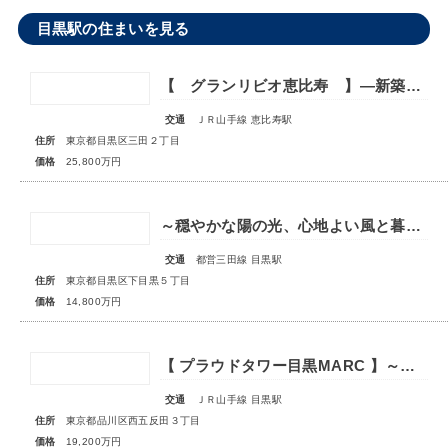
目黒駅の住まいを見る
【 グランリビオ恵比寿 】―新築未入居！上質で豊かな暮らしをここから―
交通
ＪＲ山手線 恵比寿駅
住所
東京都目黒区三田２丁目
価格
25,800万円
～穏やかな陽の光、心地よい風と暮らす贅沢～【 パークホームズ下目黒 】
交通
都営三田線 目黒駅
住所
東京都目黒区下目黒５丁目
価格
14,800万円
【 プラウドタワー目黒MARC 】～ゆとりある住空間が上質な暮らしを演出～
交通
ＪＲ山手線 目黒駅
住所
東京都品川区西五反田３丁目
価格
19,200万円