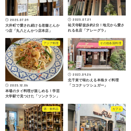
2025.07.21
2025.07.09
祐天寺駅徒歩約2分！地元から愛さ
大井町で愛され続ける老舗とんか
れる名店「アレーグラ」
つ店「丸八とんかつ店本店」
アジア料理
その他各国料理
2023.09.26
北千束で味わえる本格タイ料理
2025.12.06
「ココナッツシュガー」
本場のタイ料理が楽しめる！学芸
大学駅で見つけた「ソンクラン」
酒・飲料品
カフェ