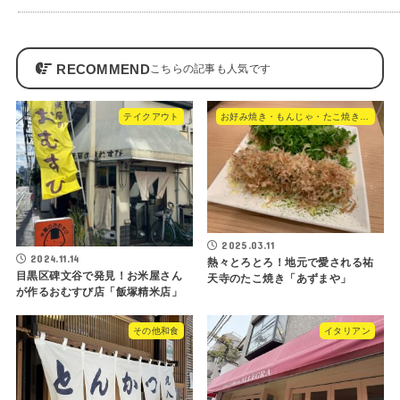
RECOMMEND
テイクアウト
お好み焼き・もんじゃ・たこ焼き・やきそば
2025.03.11
2024.11.14
熱々とろとろ！地元で愛される祐
目黒区碑文谷で発見！お米屋さん
天寺のたこ焼き「あずまや」
が作るおむすび店「飯塚精米店」
その他和食
イタリアン