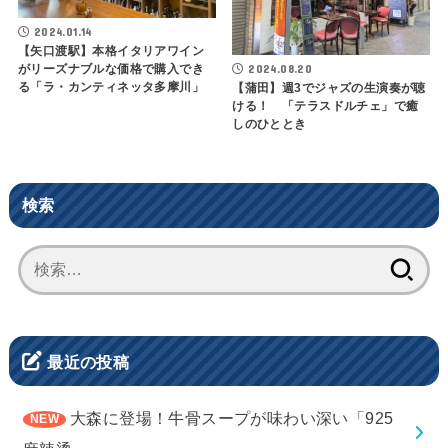
2024.01.14
【矢口渡駅】本格イタリアワイン
2024.08.20
がリーズナブルな価格で購入でき
る「ラ・カンティネッタ多摩川」
【蒲田】週3でジャズの生演奏が聴
ける！ 「テラスドルチェ」で癒
しのひととき
検索
検
索:
最近の投稿
大森に登場！牛骨スープが味わい深い「925