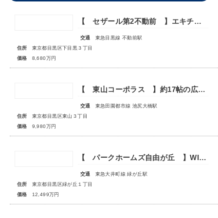
【 セザール第2不動前 】エキチカ！収納豊富な最上階・角住戸
交通
東急目黒線 不動前駅
住所
東京都目黒区下目黒３丁目
価格
8,680万円
【 東山コーポラス 】約17帖の広々LDK！快適ワークスペース付2LDK
交通
東急田園都市線 池尻大橋駅
住所
東京都目黒区東山３丁目
価格
9,980万円
【 パークホームズ自由が丘 】WIC付で収納にゆとりが持てる2LDK
交通
東急大井町線 緑が丘駅
住所
東京都目黒区緑が丘１丁目
価格
12,499万円