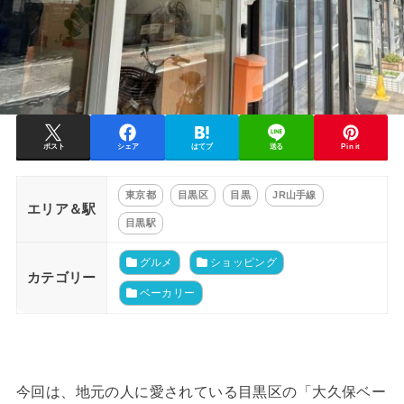
ポスト
シェア
はてブ
送る
Pin it
東京都
目黒区
目黒
JR山手線
エリア＆駅
目黒駅
グルメ
ショッピング
カテゴリー
ベーカリー
今回は、地元の人に愛されている目黒区の「大久保ベー