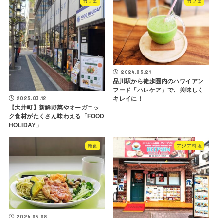
カフェ
カフェ
2024.05.21
品川駅から徒歩圏内のハワイアン
フード「ハレケア」で、美味しく
2025.03.12
キレイに！
【大井町】新鮮野菜やオーガニッ
ク食材がたくさん味わえる「FOOD
HOLIDAY」
軽食
アジア料理
2026.03.08