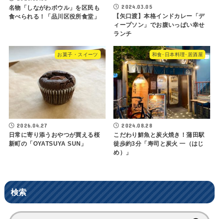
2024.03.05
名物「しながわボウル」を区民も
【矢口渡】本格インドカレー「デ
食べられる！「品川区役所食堂」
ィープソン」でお腹いっぱい幸せ
ランチ
お菓子・スイーツ
和食･日本料理･居酒屋
2026.04.27
2024.08.28
日常に寄り添うおやつが買える桜
こだわり鮮魚と炭火焼き！蒲田駅
新町の「OYATSUYA SUN」
徒歩約3分「寿司と炭火 一（はじ
め）」
検索
検