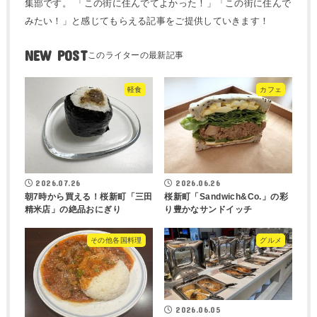
集部です。 「この街に住んでてよかった！」「この街に住んで
みたい！」と感じてもらえる記事をご提供していきます！
NEW POST
軽食
カフェ
2026.07.26
2026.06.26
朝7時から買える！桜新町「三田
桜新町「Sandwich&Co.」の彩
精米店」の絶品おにぎり
り豊かなサンドイッチ
その他各国料理
グルメ
2026.06.05