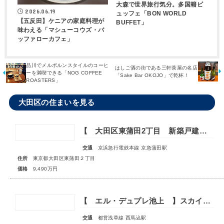
大森で世界旅行気分。多国籍ビ
2026.06.19
ュッフェ「BON WORLD
【五反田】ケニアの家庭料理が
BUFFET」
味わえる「マシューコウズ・バ
ッファローカフェ」
品川でメルボルンスタイルのコーヒ
はしご酒の街である三軒茶屋の名店
ーを満喫できる「NOG COFFEE
「Sake Bar OKOJO」で乾杯！
ROASTERS」
大田区の住まいを見る
【 大田区東蒲田2丁目 新築戸建 】―設備充実の快適邸宅―
交通
京浜急行電鉄本線 京急蒲田駅
住所
東京都大田区東蒲田２丁目
価格
9,490万円
【 エル・デュプレ池上 】スカイガーデン付き♪戸建感覚のメゾネットのお部屋
交通
都営浅草線 西馬込駅