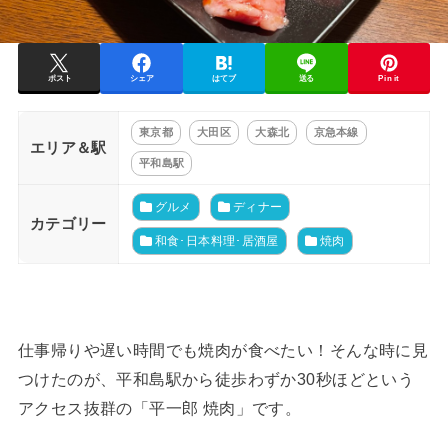
ポスト
シェア
はてブ
送る
Pin it
東京都
大田区
大森北
京急本線
エリア＆駅
平和島駅
グルメ
ディナー
カテゴリー
和食･日本料理･居酒屋
焼肉
仕事帰りや遅い時間でも焼肉が食べたい！そんな時に見
つけたのが、平和島駅から徒歩わずか30秒ほどという
アクセス抜群の「平一郎 焼肉」です。