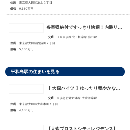
住所
東京都大田区池上２丁目
価格
6,180万円
各室収納付ですっきり快適！内装リニューアル【ライオンズマンション西蒲田】
交通
ＪＲ京浜東北・根岸線 蒲田駅
住所
東京都大田区西蒲田７丁目
価格
5,480万円
平和島駅の住まいを見る
【 大森ハイツ 】ゆったり穏やかなリビングが魅力の1LDKがリニューアル！
交通
京浜急行電鉄本線 大森海岸駅
住所
東京都大田区大森本町１丁目
価格
4,400万円
【大森プロストシティレジデンス】 JR京浜東北線「大森」駅徒歩8分 アフターサービス保証付きのリノベーショされたお部屋