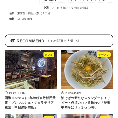
交通
ＪＲ京浜東北・根岸線 大森駅
住所
東京都大田区大森北２丁目
価格
14,990万円
RECOMMEND
カフェ
ラーメン
2025.08.07
2024.11.09
国際コンテスト3年連続複数部門受
油そばの新たなスタンダード！リ
賞「プレマルシェ・ジェラテリア
ピート必須のハマる味わい「釜玉
東京・中目黒駅前店」
中華そば ナポレオン軒」