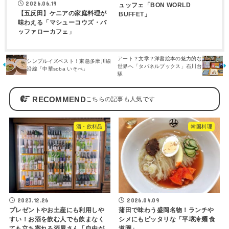
2026.06.19
ュッフェ「BON WORLD
【五反田】ケニアの家庭料理が
BUFFET」
味わえる「マシューコウズ・バ
ッファローカフェ」
アート？文学？洋書絵本の魅力的な
シンプルイズベスト！東急多摩川線
世界へ「タバネルブックス」石川台
沿線「中華soba いそべ」
駅
RECOMMEND
酒・飲料品
韓国料理
2023.12.26
2026.04.09
プレゼントやお土産にも利用しや
蒲田で味わう盛岡名物！ランチや
すい！お酒を飲む人でも飲まなく
シメにもピッタリな「平壌冷麺 食
ても立ち寄れる酒屋さん「自由が
道園」