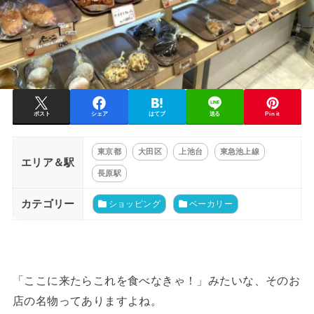
ポスト
シェア
はてブ
送る
Pin it
東京都
大田区
上池台
東急池上線
エリア＆駅
長原駅
カテゴリー
ショッピング
ベーカリー
「ここに来たらこれを食べなきゃ！」みたいな、そのお
店の名物ってありますよね。