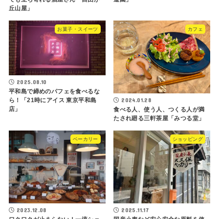
丘山屋」
お菓子・スイーツ
カフェ
2025.08.10
平和島で締めのパフェを食べるな
2024.01.28
ら！「21時にアイス 東京平和島
店」
食べる人、使う人、つくる人が満
たされ廻る三軒茶屋「みつる堂」
ベーカリー
ショッピング
2023.12.08
2025.11.17