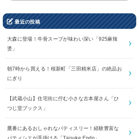
最近の投稿
大森に登場！牛骨スープが味わい深い「925麻辣
烫」
朝7時から買える！桜新町「三田精米店」の絶品お
にぎり
【武蔵小山】住宅街に佇む小さな古本屋さん「ひ
つじ堂ブックス」
鷹番にあるおしゃれなパティスリー！経験豊富な
パティシエが手掛ける「Taisuke Endo」