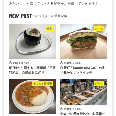
みたい！」と感じてもらえる記事をご提供していきます！
NEW POST
軽食
カフェ
2026.07.26
2026.06.26
朝7時から買える！桜新町「三田
桜新町「Sandwich&Co.」の彩
精米店」の絶品おにぎり
り豊かなサンドイッチ
その他各国料理
グルメ
2026.06.05
大森で世界旅行気分。多国籍ビ