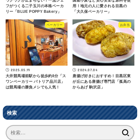
ワクワクが止まらない！一流シェ
国産小麦など安心安全な原料を使
フがつくる二子玉川の本格ベーカ
用！地元の人に愛される目黒の
リー「BLUE POPPY Bakery」
「大久保ベーカリー」
ベーカリー
お弁当
2025.05.19
2024.07.04
大井競馬場前駅から徒歩約8分「ス
唐揚げ好きにおすすめ！目黒区東
ワンベーカリー パトリア品川店」
が丘にある唐揚げ専門店「孤高の
は競馬場の勝負メシでも人気！
からあげ 駒沢店」
検索
検
索: