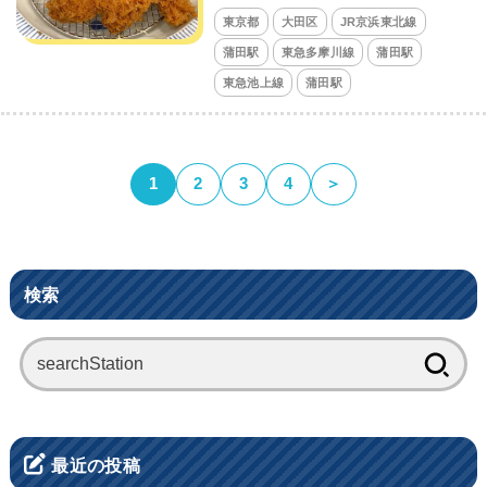
東京都
大田区
JR京浜東北線
蒲田駅
東急多摩川線
蒲田駅
東急池上線
蒲田駅
1
2
3
4
＞
検索
検
索:
最近の投稿