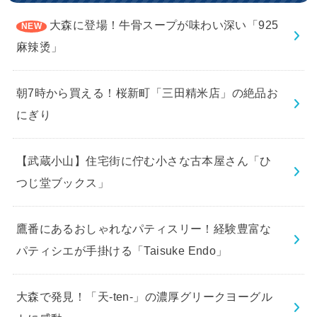
大森に登場！牛骨スープが味わい深い「925
麻辣烫」
朝7時から買える！桜新町「三田精米店」の絶品お
にぎり
【武蔵小山】住宅街に佇む小さな古本屋さん「ひ
つじ堂ブックス」
鷹番にあるおしゃれなパティスリー！経験豊富な
パティシエが手掛ける「Taisuke Endo」
大森で発見！「天-ten-」の濃厚グリークヨーグル