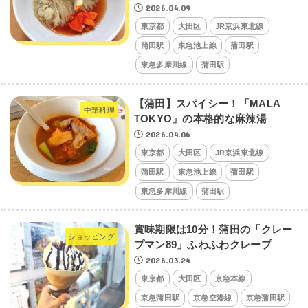
2026.04.09
東京都
大田区
JR京浜東北線
蒲田駅
東急池上線
蒲田駅
東急多摩川線
蒲田駅
【蒲田】スパイシー！「MALA
中華料理
TOKYO」の本格的な麻辣湯
2026.04.06
東京都
大田区
JR京浜東北線
蒲田駅
東急池上線
蒲田駅
東急多摩川線
蒲田駅
賞味期限は10分！蒲田の「クレー
ショッピング
プマン89」ふわふわクレープ
2026.03.24
東京都
大田区
京急本線
京急蒲田駅
京急空港線
京急蒲田駅