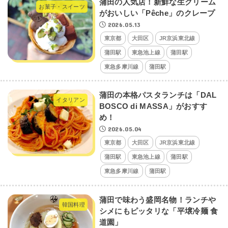
蒲田の人気店！新鮮な生クリーム
お菓子・スイーツ
がおいしい「Pêche」のクレープ
2026.05.13
東京都
大田区
JR京浜東北線
蒲田駅
東急池上線
蒲田駅
東急多摩川線
蒲田駅
蒲田の本格パスタランチは「DAL
イタリアン
BOSCO di MASSA」がおすす
め！
2026.05.04
東京都
大田区
JR京浜東北線
蒲田駅
東急池上線
蒲田駅
東急多摩川線
蒲田駅
蒲田で味わう盛岡名物！ランチや
韓国料理
シメにもピッタリな「平壌冷麺 食
道園」