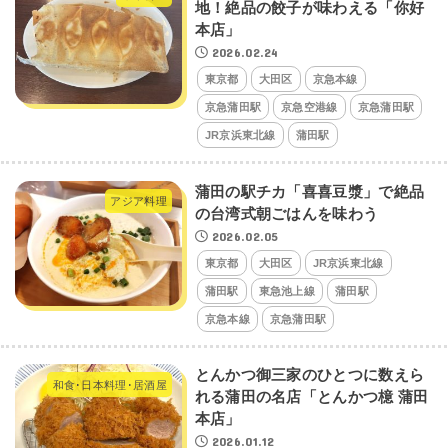
地！絶品の餃子が味わえる「你好
本店」
2026.02.24
東京都
大田区
京急本線
京急蒲田駅
京急空港線
京急蒲田駅
JR京浜東北線
蒲田駅
蒲田の駅チカ「喜喜豆漿」で絶品
アジア料理
の台湾式朝ごはんを味わう
2026.02.05
東京都
大田区
JR京浜東北線
蒲田駅
東急池上線
蒲田駅
京急本線
京急蒲田駅
とんかつ御三家のひとつに数えら
和食･日本料理･居酒屋
れる蒲田の名店「とんかつ檍 蒲田
本店」
2026.01.12