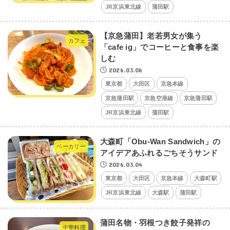
JR京浜東北線
蒲田駅
【京急蒲田】老若男女が集う
カフェ
「cafe ig」でコーヒーと食事を楽
しむ
2026.03.06
東京都
大田区
京急本線
京急蒲田駅
京急空港線
京急蒲田駅
JR京浜東北線
蒲田駅
大森町「Obu-Wan Sandwich」の
ベーカリー
アイデアあふれるごちそうサンド
2026.03.04
東京都
大田区
京急本線
大森町駅
JR京浜東北線
大森駅
蒲田駅
蒲田名物・羽根つき餃子発祥の
中華料理