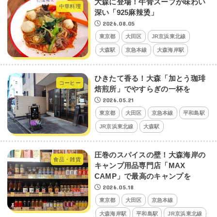
大森に登場！牛骨スープが味わい
中華料理
深い「925麻辣烫」
2026.08.05
東京都
大田区
JR京浜東北線
大森駅
京急本線
大森海岸駅
ひきたて香る！大森「加とう珈琲
コーヒー
焙煎所」でやすらぎの一杯を
2026.05.21
東京都
大田区
京急本線
平和島駅
JR京浜東北線
大森駅
圧巻のスパイスの壁！大森海岸の
食品・雑貨
キャンプ用品専門店「MAX
CAMP」で最高のキャンプを
2026.05.18
東京都
大田区
京急本線
大森海岸駅
平和島駅
JR京浜東北線