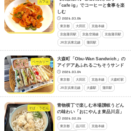
カフェ
「cafe ig」でコーヒーと食事を楽
しむ
2026.03.06
東京都
大田区
京急本線
京急蒲田駅
京急空港線
京急蒲田駅
JR京浜東北線
蒲田駅
大森町「Obu-Wan Sandwich」の
ベーカリー
アイデアあふれるごちそうサンド
2026.03.04
東京都
大田区
京急本線
大森町駅
JR京浜東北線
大森駅
蒲田駅
青物横丁で楽しむ本場讃岐うどん
そば・うどん
の味わい「おにやんま東品川店」
2026.02.26
東京都
品川区
京急本線