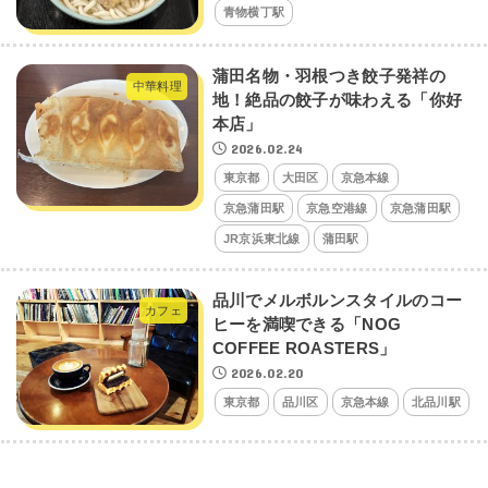
青物横丁駅
蒲田名物・羽根つき餃子発祥の
中華料理
地！絶品の餃子が味わえる「你好
本店」
2026.02.24
東京都
大田区
京急本線
京急蒲田駅
京急空港線
京急蒲田駅
JR京浜東北線
蒲田駅
品川でメルボルンスタイルのコー
カフェ
ヒーを満喫できる「NOG
COFFEE ROASTERS」
2026.02.20
東京都
品川区
京急本線
北品川駅