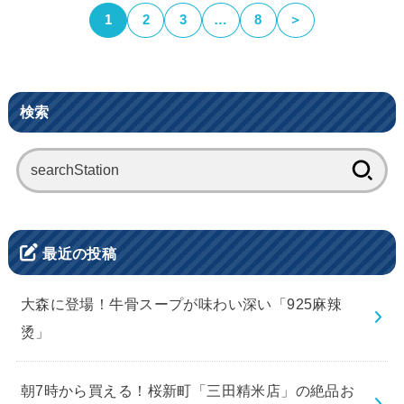
1
2
3
…
8
＞
検索
検
索:
最近の投稿
大森に登場！牛骨スープが味わい深い「925麻辣
烫」
朝7時から買える！桜新町「三田精米店」の絶品お