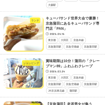
大森駅
キューバサンド世界大会で優勝！
ランチ
京急蒲田にあるキューバサンド専
門店「PAN」
2026.04.16
東京都
大田区
京急本線
京急蒲田駅
京急空港線
京急蒲田駅
賞味期限は10分！蒲田の「クレー
ショッピング
プマン89」ふわふわクレープ
2026.03.24
東京都
大田区
京急本線
京急蒲田駅
京急空港線
京急蒲田駅
JR京浜東北線
蒲田駅
【京急蒲田】老若男女が集う