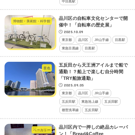
中目黒駅
品川区の自転車文化センターで開
博物館・美術館・科学館
催中！「自転車の歴史展」
2025.10.09
東京都
品川区
JR山手線
目黒駅
東急目黒線
目黒駅
五反田から天王洲アイルまで船で
景色
通勤！？船上で楽しむ自分時間
「TRY船旅通勤」
2025.09.05
東京都
品川区
JR山手線
五反田駅
東急池上線
五反田駅
都営浅草線
五反田駅
品川区内で一押しの絶品カレーパ
ベーカリー
ン！「Bread&Coffee