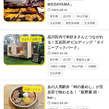
IKEDAYAMA」
2025.08.15
東京都
品川区
JR山手線
五反田駅
都営浅草線
五反田駅
品川区内で本好きさんとつながれ
フェス・お祭り
る！五反田JPビルディング「タイ
ニーブックパーク」
2025.06.25
東京都
品川区
東急池上線
大崎広小路駅
JR山手線
大崎駅
五反田駅
あの人気駅弁「峠の釜めし」が五
そば・うどん
反田で味わえる！「荻野屋 回 -
kai-」
2025.05.09