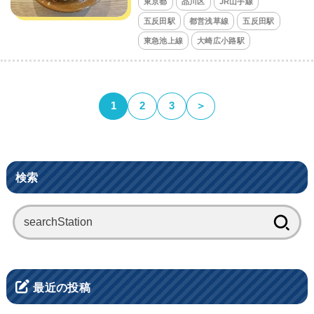
東京都
品川区
JR山手線
五反田駅
都営浅草線
五反田駅
東急池上線
大崎広小路駅
1
2
3
＞
検索
検
索:
最近の投稿