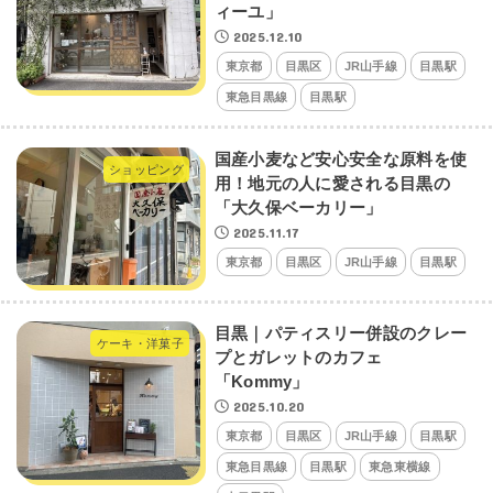
ィーユ」
2025.12.10
東京都
目黒区
JR山手線
目黒駅
東急目黒線
目黒駅
国産小麦など安心安全な原料を使
ショッピング
用！地元の人に愛される目黒の
「大久保ベーカリー」
2025.11.17
東京都
目黒区
JR山手線
目黒駅
目黒｜パティスリー併設のクレー
ケーキ・洋菓子
プとガレットのカフェ
「Kommy」
2025.10.20
東京都
目黒区
JR山手線
目黒駅
東急目黒線
目黒駅
東急東横線