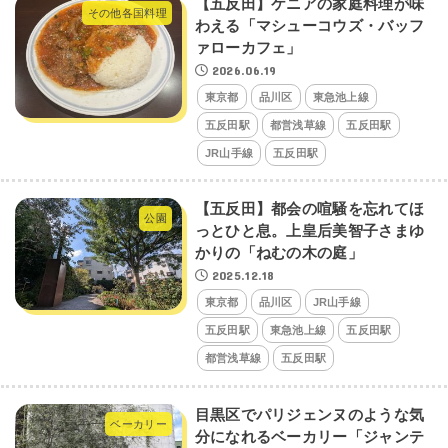
【五反田】ケニアの家庭料理が味
その他各国料理
わえる「マシューコウズ・バッフ
ァローカフェ」
2026.06.19
東京都
品川区
東急池上線
五反田駅
都営浅草線
五反田駅
JR山手線
五反田駅
【五反田】都会の喧騒を忘れてほ
公園
っとひと息。上皇后美智子さまゆ
かりの「ねむの木の庭」
2025.12.18
東京都
品川区
JR山手線
五反田駅
東急池上線
五反田駅
都営浅草線
五反田駅
目黒区でパリジェンヌのような気
ベーカリー
分になれるベーカリー「ジャンテ