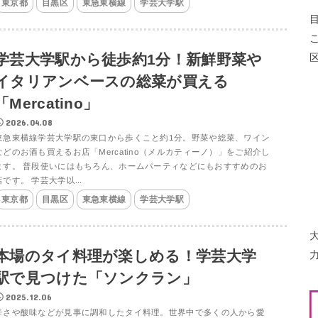
東京都
目黒区
東急東横線
学芸大学駅
学芸大学駅から徒歩約1分！新鮮野菜や
イタリアンベースの総菜が買える
「Mercatino」
2026.04.08
東急東横線学芸大学駅の東口から歩くこと約1分。野菜や総菜、ワイン
などのお酒も買えるお店「Mercatino（メルカティーノ）」をご紹介し
ます。 普段使いにはもちろん、ホームパーティなどにもおすすめのお
店です。 学芸大学以...
東京都
目黒区
東急東横線
学芸大学駅
本場のタイ料理が楽しめる！学芸大学
駅で見つけた「ソンクラン」
2025.12.06
辛さや酸味などが見事に調和したタイ料理。世界中で多くの人から愛