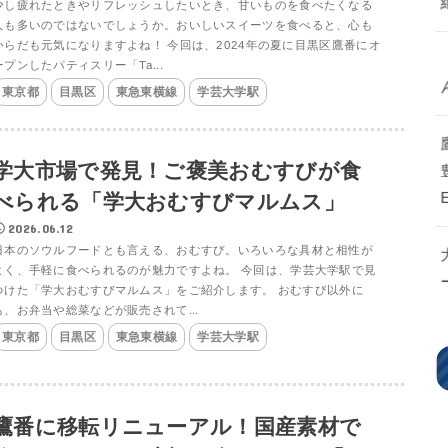
少し疲れたときやリフレッシュしたいとき、甘いものを食べたくなる
人も多いのではないでしょうか。おいしいスイーツを食べると、心も
からだも元気になりますよね！ 今回は、2024年の夏に目黒区鷹番にオ
ープンしたパティスリー「Ta...
東京都
目黒区
東急東横線
学芸大学駅
学大市場で発見！ご褒美おむすびが食
べられる「学大おむすびマルムス」
2026.06.12
日本のソウルフードとも言える、おむすび。いろいろな具材と相性が
よく、手軽に食べられるのが魅力ですよね。 今回は、学芸大学駅で見
つけた「学大おむすびマルムス」をご紹介します。 おむすび以外に
も、お弁当や総菜などが販売されて...
東京都
目黒区
東急東横線
学芸大学駅
鷹番に移転リニューアル！国産素材で