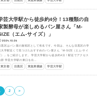
東京都
目黒区
東急東横線
学芸大学駅
学芸大学駅から徒歩約4分！13種類の自
家製酵母が楽しめるパン屋さん「M-
SIZE（エム-サイズ）」
2024.10.06
目黒区はパン屋の激戦区として有名です。今回は、そんな目黒区の学
芸大学駅近くで見つけたおすすめのパン屋さん「M-SIZE（エム-サイ
ズ）」をご紹介します。 学芸大学駅から徒歩約4分！駅近でアクセス
抜群 学芸大学駅の東口を出...
東京都
目黒区
東急東横線
学芸大学駅
1
2
＞