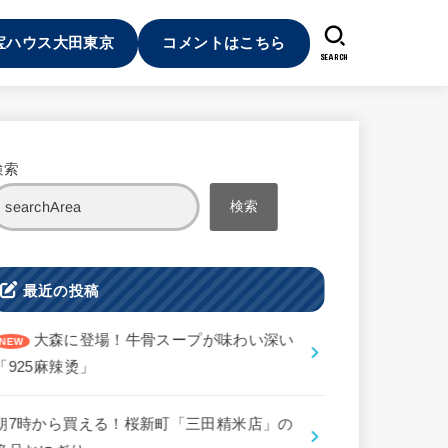
宝ハウス大田東京
コメントはこちら
SEARCH
検索
検索
最近の投稿
大森に登場！牛骨スープが味わい深い
「925麻辣烫」
朝7時から買える！桜新町「三田精米店」の