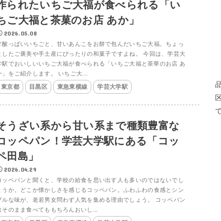
作られたいちご大福が食べられる「い
ちご大福と茶菓のお店 あか」
2026.05.08
甘酸っぱいいちごと、甘いあんこをお餅で包んだいちご大福。ちょっ
としたご褒美や手土産にぴったりの和菓子ですよね。 今回は、学芸大
学駅でおいしいいちご大福が食べられる「いちご大福と茶華のお店 あ
か」をご紹介します。 いちご大...
東京都
目黒区
東急東横線
学芸大学駅
そうざい系から甘い系まで種類豊富な
コッペパン！学芸大学駅にある「コッ
ペ田島」
2026.04.29
コッペパンと聞くと、学校の給食を思い出す人も多いのではないでし
ょうか。どこか懐かしさを感じるコッペパン。ふわふわの食感とシン
プルな味が、老若男女問わず人気を集める理由でしょう。 コッペパン
はそのまま食べてももちろんおいし...