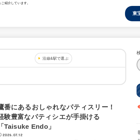
をご紹介しています。
東
沿線&駅で選ぶ
鷹番にあるおしゃれなパティスリー！
経験豊富なパティシエが手掛ける
「Taisuke Endo」
2026.07.12