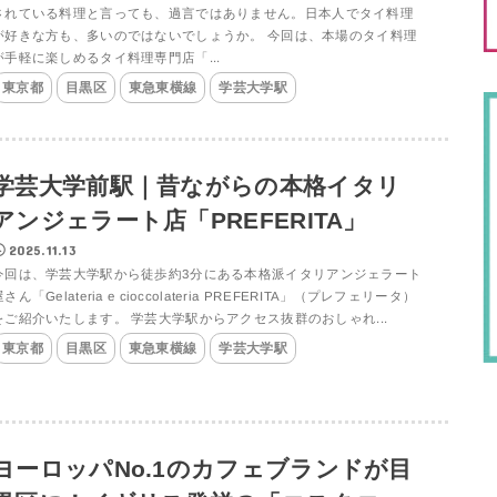
されている料理と言っても、過言ではありません。日本人でタイ料理
が好きな方も、多いのではないでしょうか。 今回は、本場のタイ料理
が手軽に楽しめるタイ料理専門店「...
東京都
目黒区
東急東横線
学芸大学駅
学芸大学前駅｜昔ながらの本格イタリ
アンジェラート店「PREFERITA」
2025.11.13
今回は、学芸大学駅から徒歩約3分にある本格派イタリアンジェラート
さん「Gelateria e cioccolateria PREFERITA」（プレフェリータ）
をご紹介いたします。 学芸大学駅からアクセス抜群のおしゃれ...
東京都
目黒区
東急東横線
学芸大学駅
ヨーロッパNo.1のカフェブランドが目