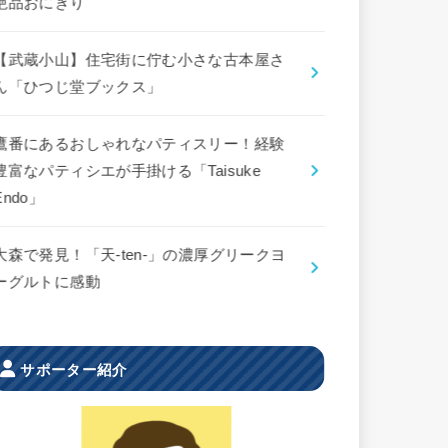
絶品おにぎり
【武蔵小山】住宅街に佇む小さな古本屋さ
ん「ひつじ堂ブックス」
鷹番にあるおしゃれなパティスリー！経験
豊富なパティシエが手掛ける「Taisuke
Endo」
大森で発見！「天-ten-」の濃厚グリークヨ
ーグルトに感動
サポーター紹介