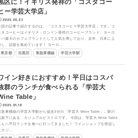
黒区に！イギリス発祥の「コスタコー
ヒー学芸大学店」
2025.05.23
今回の記事で紹介するのは、「コスタコーヒー学芸大学店」です。コ
スタコーヒーはイギリス・ロンドン発祥のコーヒーブランド。ヨーロ
ッパ最大のカフェブランドとして人気を博しており、近年、日本に上
陸し、話題を集めています！ ヨーロ...
東京都
目黒区
東急東横線
学芸大学駅
ワイン好きにおすすめ！平日はコスパ
抜群のランチが食べられる「学芸大
Wine Table」
2025.01.18
東急東横線の学芸大学駅から徒歩3分の「学芸大 Wine Table」。駅の
高架下にある、カジュアルビストロです。 今回は、学芸大 Wine Table
さんへ平日ランチを食べに行ってきました！ ワインショップを併設し
カジ...