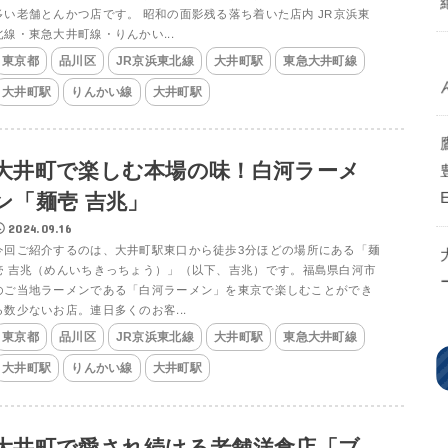
多い老舗とんかつ店です。 昭和の面影残る落ち着いた店内 JR京浜東
北線・東急大井町線・りんかい...
東京都
品川区
JR京浜東北線
大井町駅
東急大井町線
大井町駅
りんかい線
大井町駅
大井町で楽しむ本場の味！白河ラーメ
ン「麺壱 吉兆」
2024.09.16
今回ご紹介するのは、大井町駅東口から徒歩3分ほどの場所にある「麺
壱 吉兆（めんいちきっちょう）」（以下、吉兆）です。福島県白河市
のご当地ラーメンである「白河ラーメン」を東京で楽しむことができ
る数少ないお店。連日多くのお客...
東京都
品川区
JR京浜東北線
大井町駅
東急大井町線
大井町駅
りんかい線
大井町駅
大井町で愛され続ける老舗洋食店「ブ