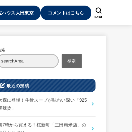
宝ハウス大田東京
コメントはこちら
SEARCH
検索
検索
最近の投稿
大森に登場！牛骨スープが味わい深い「925
麻辣烫」
朝7時から買える！桜新町「三田精米店」の