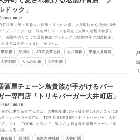
ルドック」
2024.08.21
JR京浜東北線・東急大井町線・りんかい線、大井町駅から徒歩約3分
の「ブルドック」は、味もボリュームも満点で人気の老舗洋食店で
す。 困難をのりこえて営業再開 ブルドックは昭和24年の創業以来、
「お食事は大井一うまい」がキャ...
東京都
品川区
JR京浜東北線
大井町駅
東急大井町線
大井町駅
りんかい線
大井町駅
居酒屋チェーン鳥貴族が手がけるバー
ガー専門店「トリキバーガー大井町店」
2024.05.25
今回の記事で紹介するのは、大井町駅東口から徒歩約1分のところにあ
るチキンバーガー専門店「TORIKI BURGER（トリキバーガー）大井
町店」です。“TORIKI”と聞いて、皆さんは焼き鳥居酒屋チェーン「鳥
貴族」を思い浮...
東京都
品川区
東急大井町線
大井町駅