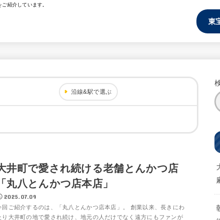
をご紹介しています。
東
沿線&駅で選ぶ
大井町で愛され続ける老舗とんかつ店
「丸八とんかつ店本店」
2025.07.09
今回ご紹介するのは、「丸八とんかつ店本店」。 創業以来、長きにわ
たり大井町の地で愛され続け、地元の人だけでなく遠方にもファンが