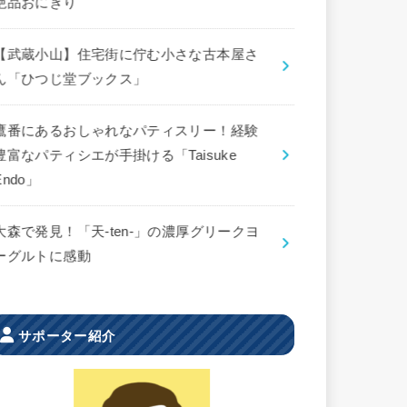
絶品おにぎり
【武蔵小山】住宅街に佇む小さな古本屋さ
ん「ひつじ堂ブックス」
鷹番にあるおしゃれなパティスリー！経験
豊富なパティシエが手掛ける「Taisuke
Endo」
大森で発見！「天-ten-」の濃厚グリークヨ
ーグルトに感動
サポーター紹介